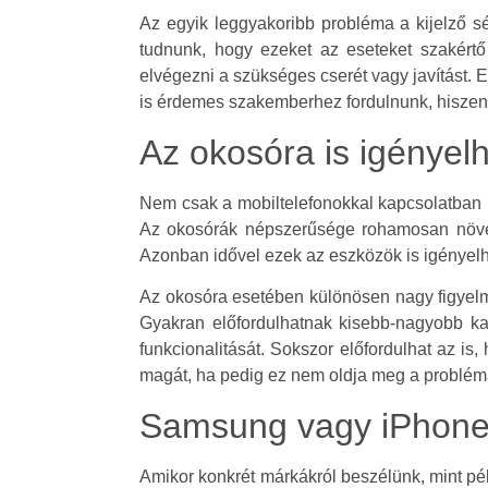
Az egyik leggyakoribb probléma a kijelző s
tudnunk, hogy ezeket az eseteket szakért
elvégezni a szükséges cserét vagy javítást.
is érdemes szakemberhez fordulnunk, hiszen
Az okosóra is igényelh
Nem csak a mobiltelefonokkal kapcsolatban m
Az okosórák népszerűsége rohamosan növeks
Azonban idővel ezek az eszközök is igényelhe
Az okosóra esetében különösen nagy figyelmet 
Gyakran előfordulhatnak kisebb-nagyobb ka
funkcionalitását. Sokszor előfordulhat az is
magát, ha pedig ez nem oldja meg a problém
Samsung vagy iPhone 
Amikor konkrét márkákról beszélünk, mint p