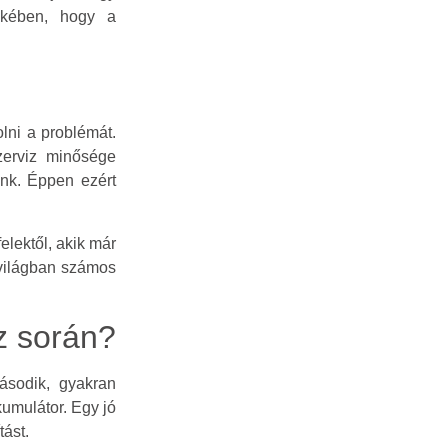
dekében, hogy a
lni a problémát.
zerviz minősége
nk. Éppen ezért
elektől, akik már
e világban számos
iz során?
ásodik, gyakran
kumulátor. Egy jó
tást.