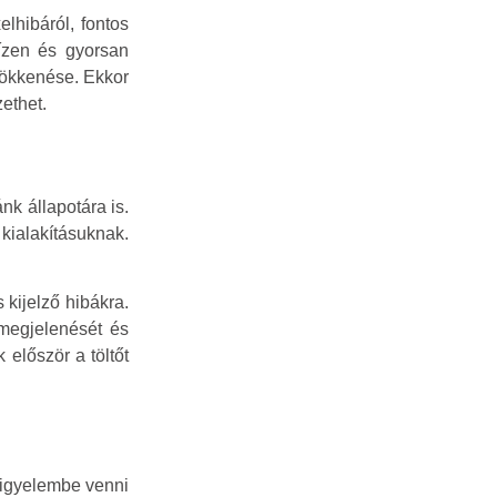
lhibáról, fontos
ízen és gyorsan
sökkenése. Ekkor
ethet.
k állapotára is.
ialakításuknak.
 kijelző hibákra.
 megjelenését és
 először a töltőt
igyelembe venni