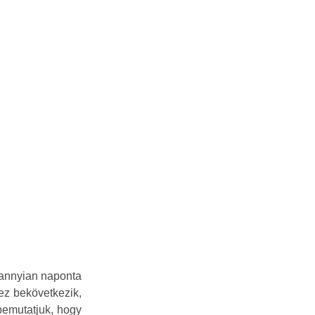
ndannyian naponta
ez bekövetkezik,
bemutatjuk, hogy