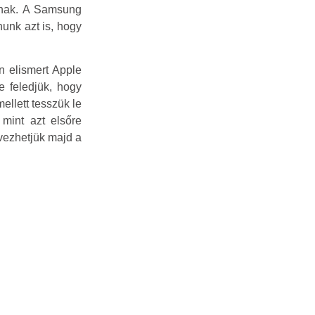
álnak. A Samsung
unk azt is, hogy
n elismert Apple
e feledjük, hogy
ellett tesszük le
mint azt elsőre
vezhetjük majd a