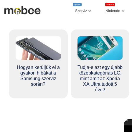
Gyors
Switch
Szerviz
Nintendo
Hogyan kerüljük el a
Tudja-e azt egy újabb
gyakori hibákat a
középkategóriás LG,
Samsung szerviz
mint amit az Xperia
során?
XA Ultra tudott 5
éve?