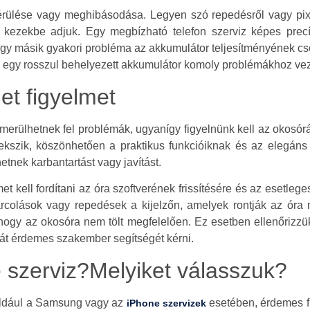
érülése vagy meghibásodása. Legyen szó repedésről vagy pixe
ő kezekbe adjuk. Egy megbízható telefon szerviz képes prec
 Egy másik gyakori probléma az akkumulátor teljesítményének c
 egy rosszul behelyezett akkumulátor komoly problémákhoz vez
et figyelmet
erülhetnek fel problémák, ugyanígy figyelnünk kell az okosórán
zik, köszönhetően a praktikus funkcióiknak és az elegáns k
tnek karbantartást vagy javítást.
kell fordítani az óra szoftverének frissítésére és az esetleges
rcolások vagy repedések a kijelzőn, amelyek rontják az óra
, hogy az okosóra nem tölt megfelelően. Ez esetben ellenőrizzük
át érdemes szakember segítségét kérni.
szerviz?Melyiket válasszuk?
éldául a Samsung vagy az
esetében, érdemes f
iPhone szervizek