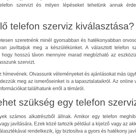
telefon szervizt és milyen lépéseket tehetünk annak ér
lő telefon szerviz kiválasztása?
etesen szeretnénk minél gyorsabban és hatékonyabban orvoso
 javíttatjuk meg a készülékünket. A választott telefon s
is, hogy hosszú távon mennyire marad megbízható az eszközü
asszunk szervizt.
iz hírnevének. Olvassunk véleményeket és ajánlásokat más ügyf
rdezzük meg az ismerőseinket is a tapasztalataikról. Az onlin
formációkat találhatunk erről a témáról.
ehet szükség egy telefon szerv
lyek számos alkatrészből állnak. Amikor egy telefon meghib
agy javítására. Ezek közé tartozik például a kijelző vagy az ak
álasztékával rendelkezik, így biztosítva a gyors és hatékony javí