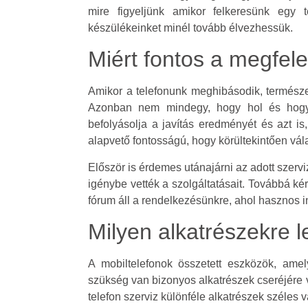
mire figyeljünk amikor felkeresünk egy 
készülékeinket minél tovább élvezhessük.
Miért fontos a megfele
Amikor a telefonunk meghibásodik, termész
Azonban nem mindegy, hogy hol és hogyan
befolyásolja a javítás eredményét és azt 
alapvető fontosságú, hogy körültekintően vál
Először is érdemes utánajárni az adott szerv
igénybe vették a szolgáltatásait. Továbbá ké
fórum áll a rendelkezésünkre, ahol hasznos in
Milyen alkatrészekre l
A mobiltelefonok összetett eszközök, ame
szükség van bizonyos alkatrészek cseréjére v
telefon szerviz különféle alkatrészek széles v