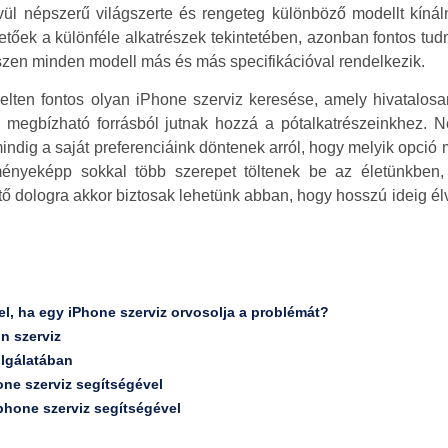
vül népszerű világszerte és rengeteg különböző modellt kín
őek a különféle alkatrészek tekintetében, azonban fontos tudn
iszen minden modell más és más specifikációval rendelkezik.
lten fontos olyan iPhone szerviz keresése, amely hivatalosa
n megbízható forrásból jutnak hozzá a pótalkatrészeinkhez. N
ndig a saját preferenciáink döntenek arról, hogy melyik opció m
nyeképp sokkal több szerepet töltenek be az életünkben, 
 dologra akkor biztosak lehetünk abban, hogy hosszú ideig él
l, ha egy iPhone szerviz orvosolja a problémát?
on szerviz
olgálatában
one szerviz segítségével
phone szerviz segítségével