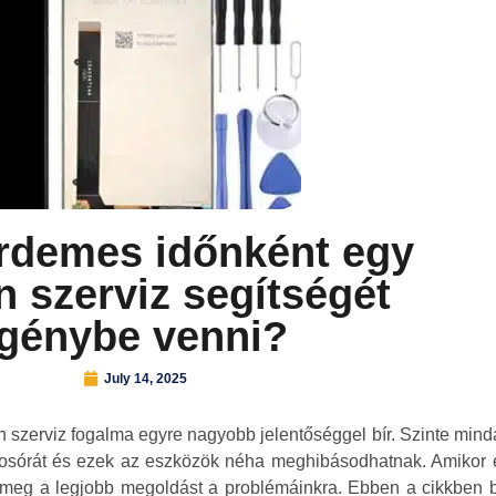
érdemes időnként egy
n szerviz segítségét
igénybe venni?
July 14, 2025
efon szerviz fogalma egyre nagyobb jelentőséggel bír. Szinte mi
kosórát és ezek az eszközök néha meghibásodhatnak. Amikor 
k meg a legjobb megoldást a problémáinkra. Ebben a cikkben 