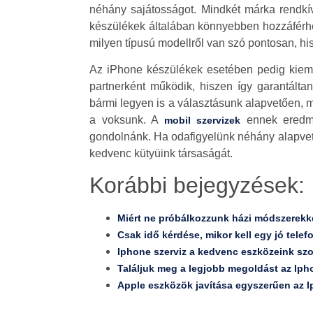
néhány sajátosságot. Mindkét márka rendkí
készülékek általában könnyebben hozzáférhet
milyen típusú modellről van szó pontosan, h
Az iPhone készülékek esetében pedig kieme
partnerként működik, hiszen így garantálta
bármi legyen is a választásunk alapvetően, mi
a voksunk. A
ennek eredmé
mobil szervizek
gondolnánk. Ha odafigyelünk néhány alapvető
kedvenc kütyüink társaságát.
Korábbi bejegyzések:
Miért ne próbálkozzunk házi módszerekke
Csak idő kérdése, mikor kell egy jó telef
Iphone szerviz a kedvenc eszközeink sz
Találjuk meg a legjobb megoldást az Iph
Apple eszközök javítása egyszerűen az I