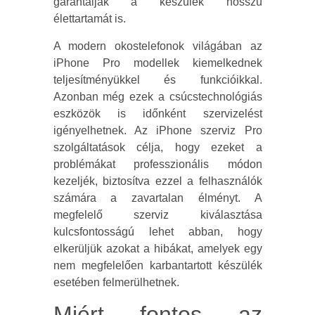
garantálják a készülék hosszú
élettartamát is.
A modern okostelefonok világában az
iPhone Pro modellek kiemelkednek
teljesítményükkel és funkcióikkal.
Azonban még ezek a csúcstechnológiás
eszközök is időnként szervizelést
igényelhetnek. Az iPhone szerviz Pro
szolgáltatások célja, hogy ezeket a
problémákat professzionális módon
kezeljék, biztosítva ezzel a felhasználók
számára a zavartalan élményt. A
megfelelő szerviz kiválasztása
kulcsfontosságú lehet abban, hogy
elkerüljük azokat a hibákat, amelyek egy
nem megfelelően karbantartott készülék
esetében felmerülhetnek.
Miért fontos az