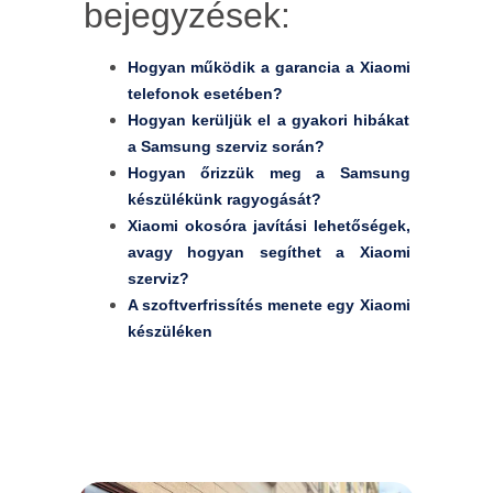
bejegyzések:
Hogyan működik a garancia a Xiaomi
telefonok esetében?
Hogyan kerüljük el a gyakori hibákat
a Samsung szerviz során?
Hogyan őrizzük meg a Samsung
készülékünk ragyogását?
Xiaomi okosóra javítási lehetőségek,
avagy hogyan segíthet a Xiaomi
szerviz?
A szoftverfrissítés menete egy Xiaomi
készüléken