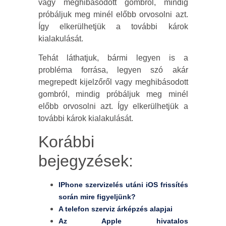
vagy meghibásodott gombról, mindig
próbáljuk meg minél előbb orvosolni azt.
Így elkerülhetjük a további károk
kialakulását.
Tehát láthatjuk, bármi legyen is a
probléma forrása, legyen szó akár
megrepedt kijelzőről vagy meghibásodott
gombról, mindig próbáljuk meg minél
előbb orvosolni azt. Így elkerülhetjük a
további károk kialakulását.
Korábbi
bejegyzések:
IPhone szervizelés utáni iOS frissítés
során mire figyeljünk?
A telefon szerviz árképzés alapjai
Az Apple hivatalos