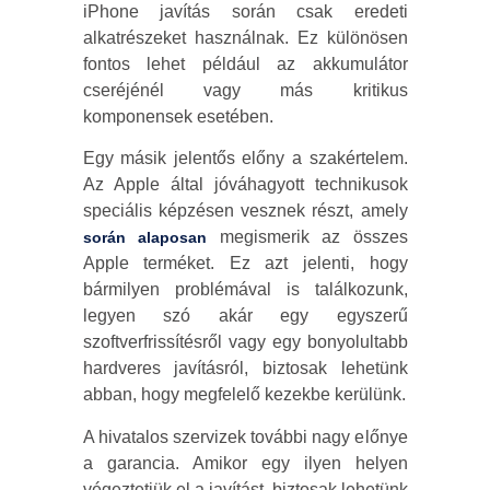
iPhone javítás során csak eredeti
alkatrészeket használnak. Ez különösen
fontos lehet például az akkumulátor
cseréjénél vagy más kritikus
komponensek esetében.
Egy másik jelentős előny a szakértelem.
Az Apple által jóváhagyott technikusok
speciális képzésen vesznek részt, amely
megismerik az összes
során alaposan
Apple terméket. Ez azt jelenti, hogy
bármilyen problémával is találkozunk,
legyen szó akár egy egyszerű
szoftverfrissítésről vagy egy bonyolultabb
hardveres javításról, biztosak lehetünk
abban, hogy megfelelő kezekbe kerülünk.
A hivatalos szervizek további nagy előnye
a garancia. Amikor egy ilyen helyen
végeztetjük el a javítást, biztosak lehetünk