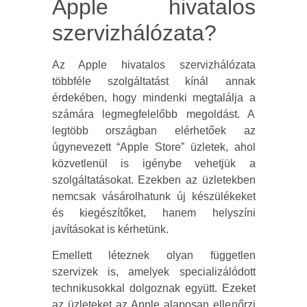
Apple hivatalos
szervizhálózata?
Az Apple hivatalos szervizhálózata
többféle szolgáltatást kínál annak
érdekében, hogy mindenki megtalálja a
számára legmegfelelőbb megoldást. A
legtöbb országban elérhetőek az
úgynevezett “Apple Store” üzletek, ahol
közvetlenül is igénybe vehetjük a
szolgáltatásokat. Ezekben az üzletekben
nemcsak vásárolhatunk új készülékeket
és kiegészítőket, hanem helyszíni
javításokat is kérhetünk.
Emellett léteznek olyan független
szervizek is, amelyek specializálódott
technikusokkal dolgoznak együtt. Ezeket
az üzleteket az Apple alaposan ellenőrzi