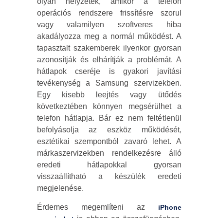
olyan helyzetek, amikor a telefon
operációs rendszere frissítésre szorul
vagy valamilyen szoftveres hiba
akadályozza meg a normál működést. A
tapasztalt szakemberek ilyenkor gyorsan
azonosítják és elhárítják a problémát. A
hátlapok cseréje is gyakori javítási
tevékenység a Samsung szervizekben.
Egy kisebb leejtés vagy ütődés
következtében könnyen megsérülhet a
telefon hátlapja. Bár ez nem feltétlenül
befolyásolja az eszköz működését,
esztétikai szempontból zavaró lehet. A
márkaszervizekben rendelkezésre álló
eredeti hátlapokkal gyorsan
visszaállítható a készülék eredeti
megjelenése.
Érdemes megemlíteni az
iPhone