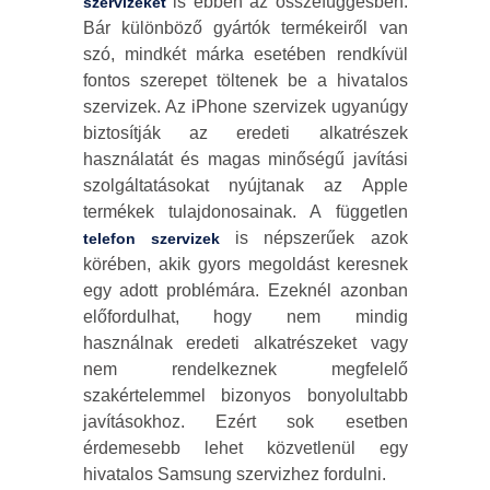
is ebben az összefüggésben.
szervizeket
Bár különböző gyártók termékeiről van
szó, mindkét márka esetében rendkívül
fontos szerepet töltenek be a hivatalos
szervizek. Az iPhone szervizek ugyanúgy
biztosítják az eredeti alkatrészek
használatát és magas minőségű javítási
szolgáltatásokat nyújtanak az Apple
termékek tulajdonosainak. A független
is népszerűek azok
telefon szervizek
körében, akik gyors megoldást keresnek
egy adott problémára. Ezeknél azonban
előfordulhat, hogy nem mindig
használnak eredeti alkatrészeket vagy
nem rendelkeznek megfelelő
szakértelemmel bizonyos bonyolultabb
javításokhoz. Ezért sok esetben
érdemesebb lehet közvetlenül egy
hivatalos Samsung szervizhez fordulni.