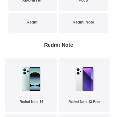
Xiaomi / Mi
Poco
Redmi
Redmi Note
Redmi Note
Redmi Note 14
Redmi Note 13 Pro+