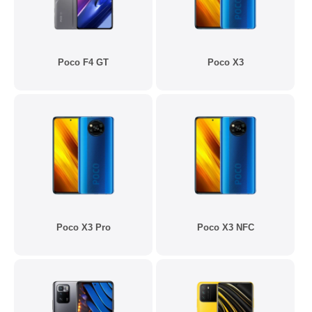
Poco F4 GT
Poco X3
Poco X3 Pro
Poco X3 NFC