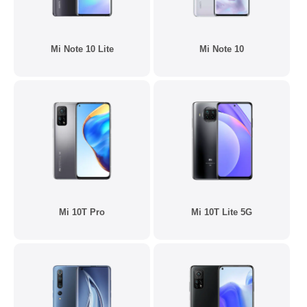
Mi Note 10 Lite
Mi Note 10
Mi 10T Pro
Mi 10T Lite 5G