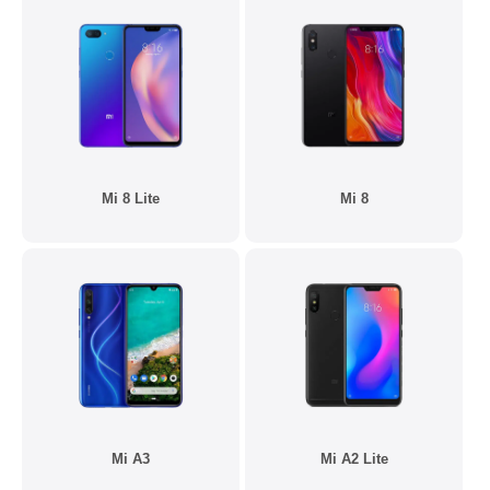
Mi 8 Lite
Mi 8
Mi A3
Mi A2 Lite