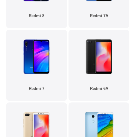
Redmi 8
Redmi 7A
Redmi 7
Redmi 6A