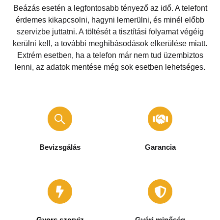
Beázás esetén a legfontosabb tényező az idő. A telefont
érdemes kikapcsolni, hagyni lemerülni, és minél előbb
szervizbe juttatni. A töltését a tisztítási folyamat végéig
kerülni kell, a további meghibásodások elkerülése miatt.
Extrém esetben, ha a telefon már nem tud üzembiztos
lenni, az adatok mentése még sok esetben lehetséges.
Bevizsgálás
Garancia
Nálunk csak a sikeres
javításért kell fizetned.
Minden elvégzett javításra 6
Bevizsgálásunk díjmentes. A
hónap garanciát vállalunk.
javítás megkezdése előtt
mindig árajánlatot adunk
Gyors szerviz
Gyári minőség