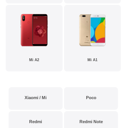
Mi A2
Mi A1
Xiaomi / Mi
Poco
Redmi
Redmi Note