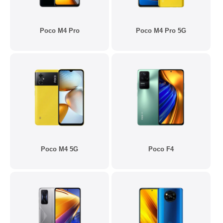
Poco M4 Pro
Poco M4 Pro 5G
Poco M4 5G
Poco F4