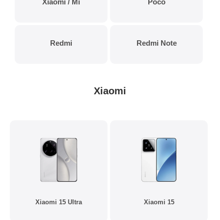
Xiaomi / Mi
Poco
Redmi
Redmi Note
Xiaomi
Xiaomi 15 Ultra
Xiaomi 15