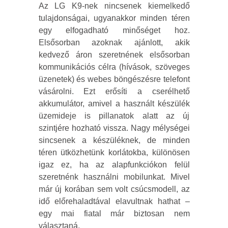
Az LG K9-nek nincsenek kiemelkedő
tulajdonságai, ugyanakkor minden téren
egy elfogadható minőséget hoz.
Elsősorban azoknak ajánlott, akik
kedvező áron szeretnének elsősorban
kommunikációs célra (hívások, szöveges
üzenetek) és webes böngészésre telefont
vásárolni. Ezt erősíti a cserélhető
akkumulátor, amivel a használt készülék
üzemideje is pillanatok alatt az új
szintjére hozható vissza. Nagy mélységei
sincsenek a készüléknek, de minden
téren ütközhetünk korlátokba, különösen
igaz ez, ha az alapfunkciókon felül
szeretnénk használni mobilunkat. Mivel
már új korában sem volt csúcsmodell, az
idő előrehaladtával elavultnak hathat –
egy mai fiatal már biztosan nem
választaná.