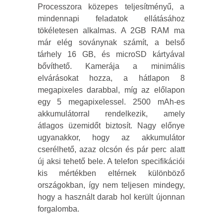
Processzora közepes teljesítményű, a
mindennapi feladatok ellátásához
tökéletesen alkalmas. A 2GB RAM ma
már elég soványnak számít, a belső
tárhely 16 GB, és microSD kártyával
bővíthető. Kamerája a minimális
elvárásokat hozza, a hátlapon 8
megapixeles darabbal, míg az előlapon
egy 5 megapixelessel. 2500 mAh-es
akkumulátorral rendelkezik, amely
átlagos üzemidőt biztosít. Nagy előnye
ugyanakkor, hogy az akkumulátor
cserélhető, azaz olcsón és pár perc alatt
új aksi tehető bele. A telefon specifikációi
kis mértékben eltérnek különböző
országokban, így nem teljesen mindegy,
hogy a használt darab hol került újonnan
forgalomba.