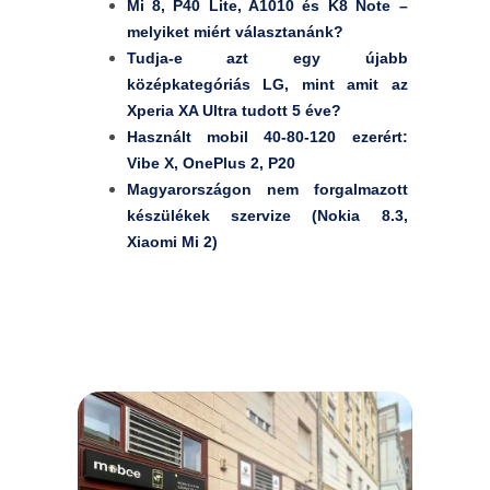
Mi 8, P40 Lite, A1010 és K8 Note –
melyiket miért választanánk?
Tudja-e azt egy újabb
középkategóriás LG, mint amit az
Xperia XA Ultra tudott 5 éve?
Használt mobil 40-80-120 ezerért:
Vibe X, OnePlus 2, P20
Magyarországon nem forgalmazott
készülékek szervize (Nokia 8.3,
Xiaomi Mi 2)