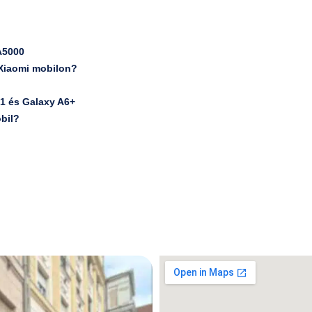
A5000
 Xiaomi mobilon?
.1 és Galaxy A6+
bil?