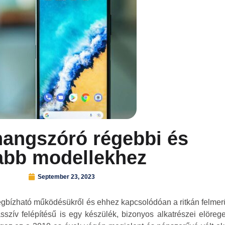
hangszóró régebbi és
abb modellekhez
September 23, 2023
 megbízható működésükről és ehhez kapcsolódóan a ritkán felmer
szív felépítésű is egy készülék, bizonyos alkatrészei elöreg