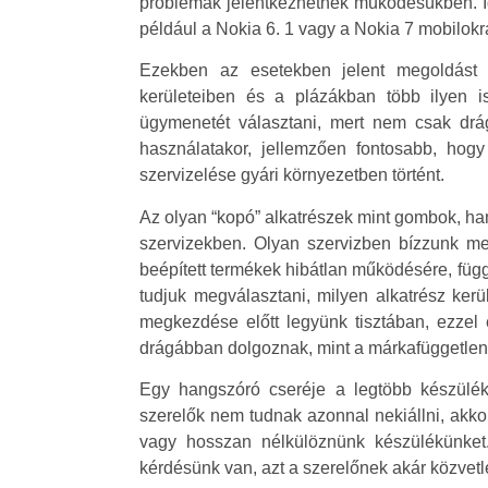
problémák jelentkezhetnek működésükben. Ig
például a Nokia 6. 1 vagy a Nokia 7 mobilokra
Ezekben az esetekben jelent megoldást e
kerületeiben és a plázákban több ilyen 
ügymenetét választani, mert nem csak drá
használatakor, jellemzően fontosabb, ho
szervizelése gyári környezetben történt.
Az olyan “kopó” alkatrészek mint gombok, ha
szervizekben. Olyan szervizben bízzunk meg
beépített termékek hibátlan működésére, függ
tudjuk megválasztani, milyen alkatrész ker
megkezdése előtt legyünk tisztában, ezzel e
drágábban dolgoznak, mint a márkafüggetlen
Egy hangszóró cseréje a legtöbb készülék
szerelők nem tudnak azonnal nekiállni, akko
vagy hosszan nélkülöznünk készülékünket.
kérdésünk van, azt a szerelőnek akár közvetle