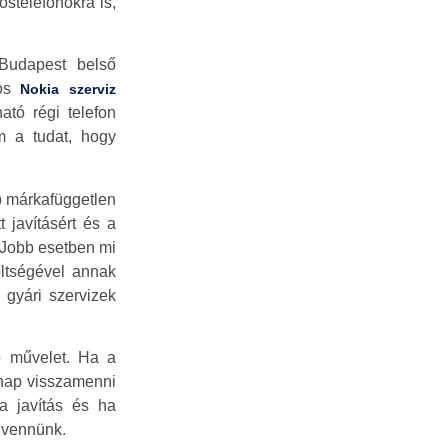
stelefonokra is,
 Budapest belső
los
Nokia szerviz
tó régi telefon
m a tudat, hogy
b márkafüggetlen
 javításért és a
. Jobb esetben mi
öltségével annak
 gyári szervizek
ó művelet. Ha a
snap visszamenni
a javítás és ha
e vennünk.