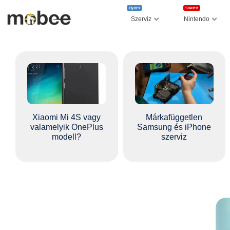
Gyors
Switch
Szerviz
Nintendo
Xiaomi Mi 4S vagy
Márkafüggetlen
valamelyik OnePlus
Samsung és iPhone
modell?
szerviz