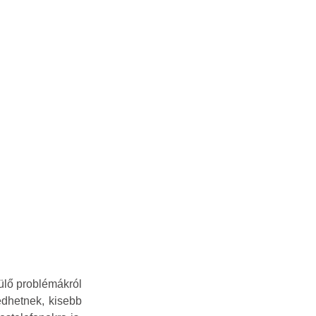
ülő problémákról
edhetnek, kisebb