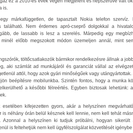
az ez a 2010-es évek végén megjelent és népszerűvé vált oko
 is.
gy márkafüggetlen, de tapasztalt Nokia telefon szervíz.
is található. Nem érdemes apró-cseprő dolgokkal a hivata
gább, de lassabb is lesz a szerelés. Márpedig egy megbízha
gy minél előbb megszokott módon üzemeljen annál, mint se
ngszórók, töltőcsatlakozók bármikor rendelkezésre állnak a job
, aki számlát ad munkájáról és garanciát vállal az elvégzett
etlenül attól, hogy azok gyári minőségűek vagy utángyártottak
üljön beépítésre mobilunkba. Szintén fontos, hogy a munka k
lkerülhető a későbbi félreértés. Egyben biztosak lehetünk: a
ek.
 esetében kifejezetten gyors, akár a helyszínen megvárhat
r is néhány órán belül késznek kell lennie, nem kell tehát má
 Azonnal a helyszínen ki tudjuk próbálni, hogyan sikerült 
nül is feltehetjük nem kell ügyfélszolgálat közvetítését igényb