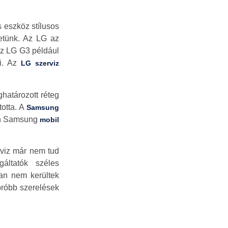
 eszköz stílusos
hetünk. Az LG az
Az LG G3 például
zi. Az
LG szerviz
határozott réteg
totta. A
Samsung
san Samsung
mobil
rviz már nem tud
gáltatók széles
ban nem kerültek
próbb szerelések