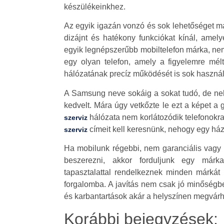
készülékeinkhez.
Az egyik igazán vonzó és sok lehetőséget ma
dizájnt és hatékony funkciókat kínál, ame
egyik legnépszerűbb mobiltelefon márka, nem
egy olyan telefon, amely a figyelemre mélt
hálózatának precíz működését is sok használó
A Samsung neve sokáig a sokat tudó, de neh
kedvelt. Mára úgy vetkőzte le ezt a képet a 
hálózata nem korlátozódik telefonokr
szerviz
címeit kell keresnünk, nehogy egy ház
szerviz
Ha mobilunk régebbi, nem garanciális vagy v
beszerezni, akkor forduljunk egy márkaf
tapasztalattal rendelkeznek minden márkát i
forgalomba. A javítás nem csak jó minőség
és karbantartások akár a helyszínen megvárh
Korábbi bejegyzések: