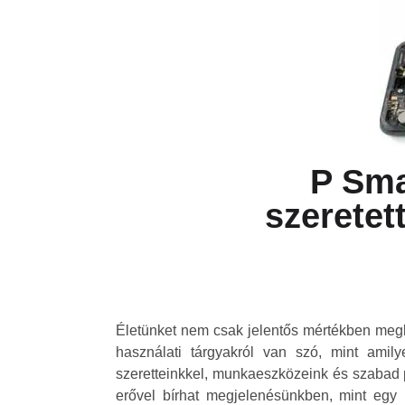
P Sma
szeretet
Életünket nem csak jelentős mértékben megk
használati tárgyakról van szó, mint amil
szeretteinkkel, munkaeszközeink és szabad pe
erővel bírhat megjelenésünkben, mint egy 