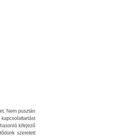
ket. Nem pusztán
apcsolattartást
 hasonló kifejező
tődünk szeretett