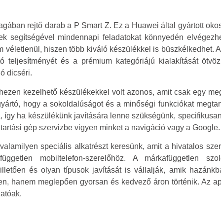
gában rejtő darab a P Smart Z. Ez a Huawei által gyártott okos
lyek segítségével mindennapi feladatokat könnyedén elvégez
 véletlenül, hiszen több kiváló készülékkel is büszkélkedhet. 
ó teljesítményét és a prémium kategóriájú kialakítását ötvö
 dicséri.
ezen kezelhető készülékekkel volt azonos, amit csak egy meg
gyártó, hogy a sokoldalúságot és a minőségi funkciókat megtar
a, így ha készülékünk javítására lenne szükségünk, specifiku
tartási gép szervizbe vigyen minket a navigáció vagy a Google.
alamilyen speciális alkatrészt keresünk, amit a hivatalos sze
üggetlen mobiltelefon-szerelőhöz. A márkafüggetlen szol
lletően és olyan típusok javítását is vállalják, amik hazánk
ben, hanem meglepően gyorsan és kedvező áron történik. Az a
atóak.