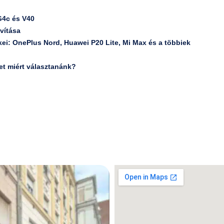
G4c és V40
vítása
kei: OnePlus Nord, Huawei P20 Lite, Mi Max és a többiek
ket miért választanánk?