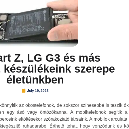
rt Z, LG G3 és más
t készülékeink szerepe
életünkben
July 19, 2023
önnyítik az okostelefonok, de sokszor színesebbé is teszik ő
yen egy ásó vagy öntözőkanna. A mobiltelefonok segítik a k
rceink eltöltésekor szórakoztató társaink. A mobilok arculata
kiegészítő ruhadarabé. Érthető tehát, hogy vonzódunk és kö