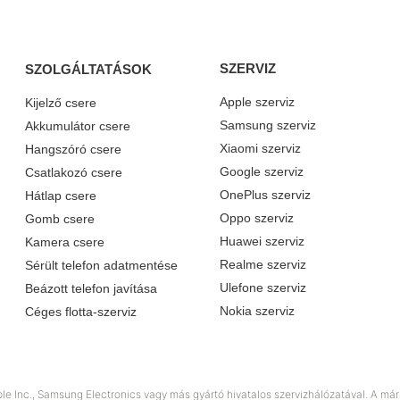
SZERVIZ
SZOLGÁLTATÁSOK
Apple szerviz
Kijelző csere
Samsung szerviz
Akkumulátor csere
Xiaomi szerviz
Hangszóró csere
Google szerviz
Csatlakozó csere
OnePlus szerviz
Hátlap csere
Oppo szerviz
Gomb csere
Huawei szerviz
Kamera csere
Realme szerviz
Sérült telefon adatmentése
Ulefone szerviz
Beázott telefon javítása
Nokia szerviz
Céges flotta-szerviz
e Inc., Samsung Electronics vagy más gyártó hivatalos szervizhálózatával. A márk