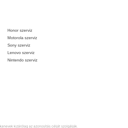
Honor szerviz
Motorola szerviz
Sony szerviz
Lenovo szerviz
Nintendo szerviz
anevek kizárólag az azonosítás célját szolgálják.