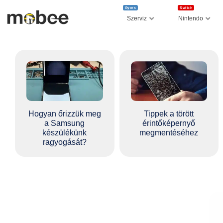
Gyors
Switch
Szerviz
Nintendo
Hogyan őrizzük meg
Tippek a törött
a Samsung
érintőképernyő
készülékünk
megmentéséhez
ragyogását?