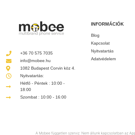
INFORMÁCIÓK
Blog
Kapcsolat
Nyitvatartás
+36 70 575 7035
Adatvédelem
info@mobee.hu
1082 Budapest Corvin köz 4.
Nyitvatartás:
Hétfő - Péntek : 10:00 -
18:00
Szombat : 10:00 - 16:00
A Mobee független szerviz. Nem állunk kapcsolatban az Appl