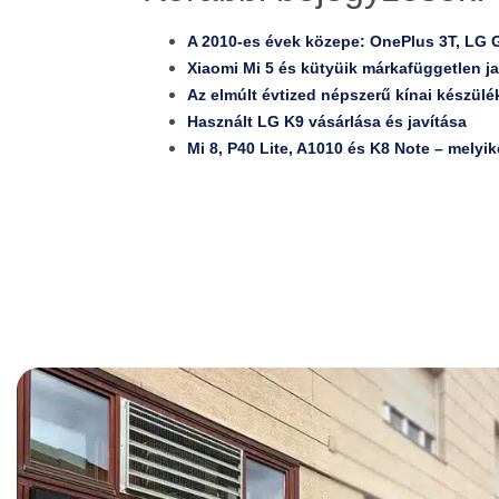
A 2010-es évek közepe: OnePlus 3T, LG 
Xiaomi Mi 5 és kütyüik márkafüggetlen ja
Az elmúlt évtized népszerű kínai készülé
Használt LG K9 vásárlása és javítása
Mi 8, P40 Lite, A1010 és K8 Note – melyi